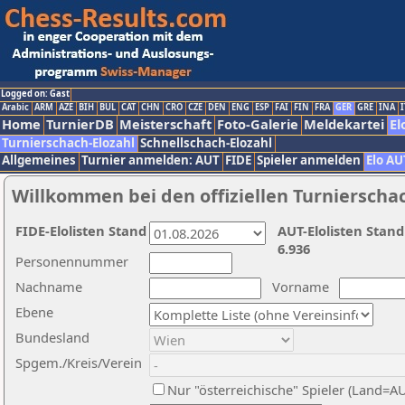
Logged on: Gast
Arabic
ARM
AZE
BIH
BUL
CAT
CHN
CRO
CZE
DEN
ENG
ESP
FAI
FIN
FRA
GER
GRE
INA
I
Home
TurnierDB
Meisterschaft
Foto-Galerie
Meldekartei
El
Turnierschach-Elozahl
Schnellschach-Elozahl
Allgemeines
Turnier anmelden: AUT
FIDE
Spieler anmelden
Elo AU
Willkommen bei den offiziellen Turnierscha
FIDE-Elolisten Stand
AUT-Elolisten Stand
6.936
Personennummer
Nachname
Vorname
Ebene
Bundesland
Spgem./Kreis/Verein
Nur "österreichische" Spieler (Land=A