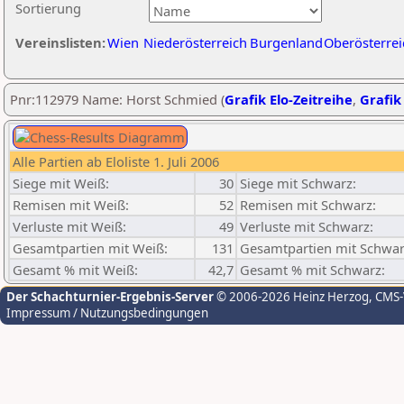
Sortierung
Vereinslisten:
Wien
Niederösterreich
Burgenland
Oberösterrei
Pnr:112979 Name: Horst Schmied (
Grafik Elo-Zeitreihe
,
Grafik 
Alle Partien ab Eloliste 1. Juli 2006
Siege mit Weiß:
30
Siege mit Schwarz:
Remisen mit Weiß:
52
Remisen mit Schwarz:
Verluste mit Weiß:
49
Verluste mit Schwarz:
Gesamtpartien mit Weiß:
131
Gesamtpartien mit Schwar
Gesamt % mit Weiß:
42,7
Gesamt % mit Schwarz:
Der Schachturnier-Ergebnis-Server
© 2006-2026 Heinz Herzog
, CMS
Impressum / Nutzungsbedingungen