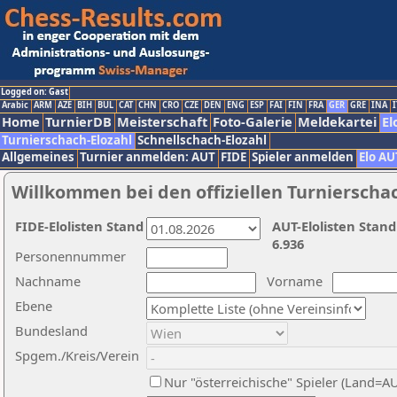
Logged on: Gast
Arabic
ARM
AZE
BIH
BUL
CAT
CHN
CRO
CZE
DEN
ENG
ESP
FAI
FIN
FRA
GER
GRE
INA
I
Home
TurnierDB
Meisterschaft
Foto-Galerie
Meldekartei
El
Turnierschach-Elozahl
Schnellschach-Elozahl
Allgemeines
Turnier anmelden: AUT
FIDE
Spieler anmelden
Elo AU
Willkommen bei den offiziellen Turnierscha
FIDE-Elolisten Stand
AUT-Elolisten Stand
6.936
Personennummer
Nachname
Vorname
Ebene
Bundesland
Spgem./Kreis/Verein
Nur "österreichische" Spieler (Land=A