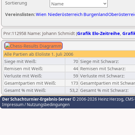
Sortierung
Vereinslisten:
Wien
Niederösterreich
Burgenland
Oberösterrei
Pnr:112958 Name: Johann Schmidt (
Grafik Elo-Zeitreihe
,
Grafik
Alle Partien ab Eloliste 1. Juli 2006
Siege mit Weiß:
70
Siege mit Schwarz:
Remisen mit Weiß:
44
Remisen mit Schwarz:
Verluste mit Weiß:
59
Verluste mit Schwarz:
Gesamtpartien mit Weiß:
173
Gesamtpartien mit Schwar
Gesamt % mit Weiß:
53,2
Gesamt % mit Schwarz:
Der Schachturnier-Ergebnis-Server
© 2006-2026 Heinz Herzog
, CMS
Impressum / Nutzungsbedingungen