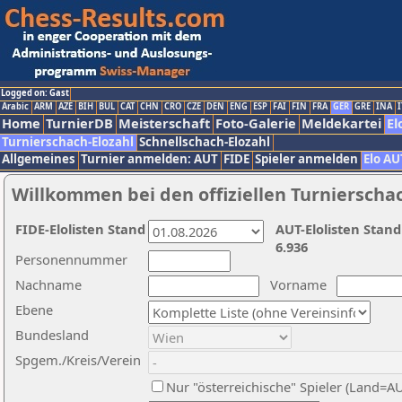
Logged on: Gast
Arabic
ARM
AZE
BIH
BUL
CAT
CHN
CRO
CZE
DEN
ENG
ESP
FAI
FIN
FRA
GER
GRE
INA
I
Home
TurnierDB
Meisterschaft
Foto-Galerie
Meldekartei
El
Turnierschach-Elozahl
Schnellschach-Elozahl
Allgemeines
Turnier anmelden: AUT
FIDE
Spieler anmelden
Elo AU
Willkommen bei den offiziellen Turnierscha
FIDE-Elolisten Stand
AUT-Elolisten Stand
6.936
Personennummer
Nachname
Vorname
Ebene
Bundesland
Spgem./Kreis/Verein
Nur "österreichische" Spieler (Land=A