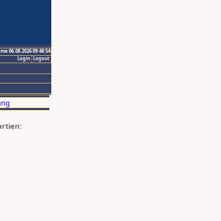
ime 06.08.2026 09:48:54
Login
Logout
artien: