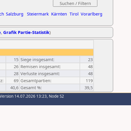
ch
Salzburg
Steiermark
Kärnten
Tirol
Vorarlberg
e
,
Grafik Partie-Statistik
)
15
Siege insgesamt:
23
26
Remisen insgesamt:
48
28
Verluste insgesamt:
48
z:
69
Gesamtpartien:
119
40,6
Gesamt %:
39,5
-Version 14.07.2026 13:23, Node S2