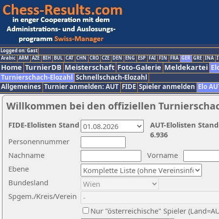
Logged on: Gast
Arabic
ARM
AZE
BIH
BUL
CAT
CHN
CRO
CZE
DEN
ENG
ESP
FAI
FIN
FRA
GER
GRE
INA
I
Home
TurnierDB
Meisterschaft
Foto-Galerie
Meldekartei
El
Turnierschach-Elozahl
Schnellschach-Elozahl
Allgemeines
Turnier anmelden: AUT
FIDE
Spieler anmelden
Elo AU
Willkommen bei den offiziellen Turnierscha
FIDE-Elolisten Stand
AUT-Elolisten Stand
6.936
Personennummer
Nachname
Vorname
Ebene
Bundesland
Spgem./Kreis/Verein
Nur "österreichische" Spieler (Land=A