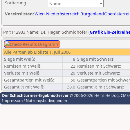
Sortierung
Vereinslisten:
Wien
Niederösterreich
Burgenland
Oberösterrei
Pnr:112933 Name: DI. Hagen Schmidhofer (
Grafik Elo-Zeitreih
Alle Partien ab Eloliste 1. Juli 2006
Siege mit Weiß:
8
Siege mit Schwarz:
Remisen mit Weiß:
22
Remisen mit Schwarz:
Verluste mit Weiß:
20
Verluste mit Schwarz:
Gesamtpartien mit Weiß:
50
Gesamtpartien mit Schwar
Gesamt % mit Weiß:
38,0
Gesamt % mit Schwarz:
Der Schachturnier-Ergebnis-Server
© 2006-2026 Heinz Herzog
, CMS
Impressum / Nutzungsbedingungen