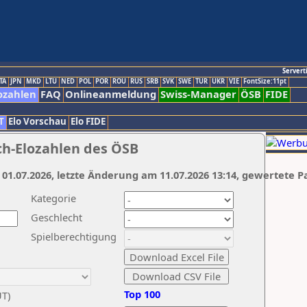
Servert
TA
JPN
MKD
LTU
NED
POL
POR
ROU
RUS
SRB
SVK
SWE
TUR
UKR
VIE
FontSize:11pt
ozahlen
FAQ
Onlineanmeldung
Swiss-Manager
ÖSB
FIDE
T
Elo Vorschau
Elo FIDE
ch-Elozahlen des ÖSB
 01.07.2026, letzte Änderung am 11.07.2026 13:14, gewertete P
Kategorie
Geschlecht
Spielberechtigung
Top 100
UT)