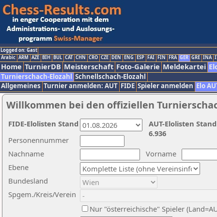
Logged on: Gast
Arabic
ARM
AZE
BIH
BUL
CAT
CHN
CRO
CZE
DEN
ENG
ESP
FAI
FIN
FRA
GER
GRE
INA
I
Home
TurnierDB
Meisterschaft
Foto-Galerie
Meldekartei
El
Turnierschach-Elozahl
Schnellschach-Elozahl
Allgemeines
Turnier anmelden: AUT
FIDE
Spieler anmelden
Elo AU
Willkommen bei den offiziellen Turnierscha
FIDE-Elolisten Stand
AUT-Elolisten Stand
6.936
Personennummer
Nachname
Vorname
Ebene
Bundesland
Spgem./Kreis/Verein
Nur "österreichische" Spieler (Land=A