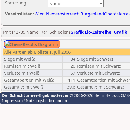
Sortierung
Vereinslisten:
Wien
Niederösterreich
Burgenland
Oberösterrei
Pnr:112735 Name: Karl Schiedler (
Grafik Elo-Zeitreihe
,
Grafik P
Alle Partien ab Eloliste 1. Juli 2006
Siege mit Weiß:
34
Siege mit Schwarz:
Remisen mit Weiß:
20
Remisen mit Schwarz:
Verluste mit Weiß:
57
Verluste mit Schwarz:
Gesamtpartien mit Weiß:
111
Gesamtpartien mit Schwar
Gesamt % mit Weiß:
39,6
Gesamt % mit Schwarz:
Der Schachturnier-Ergebnis-Server
© 2006-2026 Heinz Herzog
, CMS
Impressum / Nutzungsbedingungen