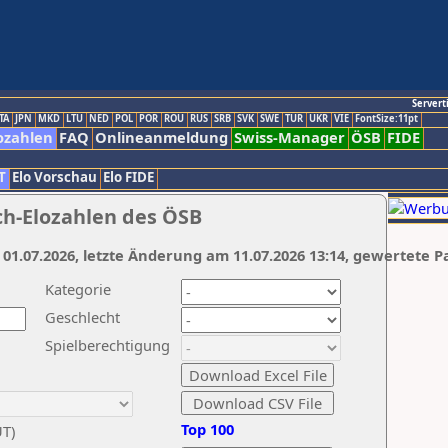
Servert
TA
JPN
MKD
LTU
NED
POL
POR
ROU
RUS
SRB
SVK
SWE
TUR
UKR
VIE
FontSize:11pt
ozahlen
FAQ
Onlineanmeldung
Swiss-Manager
ÖSB
FIDE
T
Elo Vorschau
Elo FIDE
ch-Elozahlen des ÖSB
 01.07.2026, letzte Änderung am 11.07.2026 13:14, gewertete P
Kategorie
Geschlecht
Spielberechtigung
Top 100
UT)