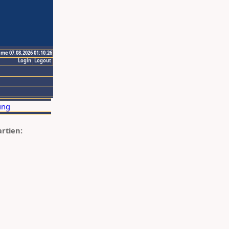
ime 07.08.2026 01:10:26
Login
Logout
artien: