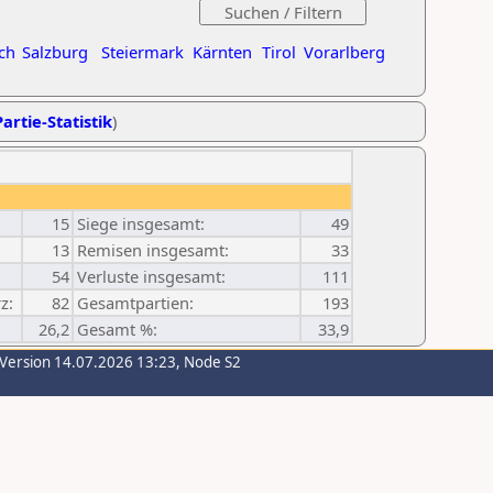
ch
Salzburg
Steiermark
Kärnten
Tirol
Vorarlberg
artie-Statistik
)
15
Siege insgesamt:
49
13
Remisen insgesamt:
33
54
Verluste insgesamt:
111
z:
82
Gesamtpartien:
193
26,2
Gesamt %:
33,9
-Version 14.07.2026 13:23, Node S2