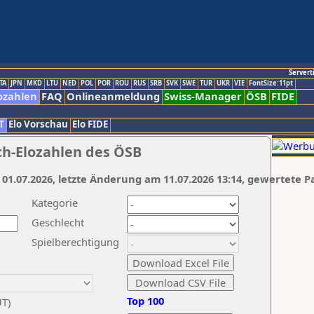
Servert
TA
JPN
MKD
LTU
NED
POL
POR
ROU
RUS
SRB
SVK
SWE
TUR
UKR
VIE
FontSize:11pt
ozahlen
FAQ
Onlineanmeldung
Swiss-Manager
ÖSB
FIDE
T
Elo Vorschau
Elo FIDE
ch-Elozahlen des ÖSB
 01.07.2026, letzte Änderung am 11.07.2026 13:14, gewertete P
Kategorie
Geschlecht
Spielberechtigung
Top 100
UT)