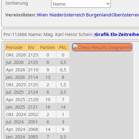
Sortierung
Vereinslisten:
Wien
Niederösterreich
Burgenland
Oberösterrei
Pnr:112666 Name: Mag. Karl-Heinz Schein (
Grafik Elo-Zeitreihe
Periode
Elo
Partien
Pkt.
Okt. 2026
2125
0
0
Jul. 2026
2125
6
3,5
Apr. 2026
2119
9
6,5
Jan. 2026
2114
13
8
Okt. 2025
2125
2
1,5
Jul. 2025
2124
6
3,5
Apr. 2025
2129
10
7
Jan. 2025
2121
16
14
Okt. 2024
2052
2
1
Jul. 2024
2051
6
3
Apr. 2024
2068
14
9
Jan. 2024
2083
7
3,5