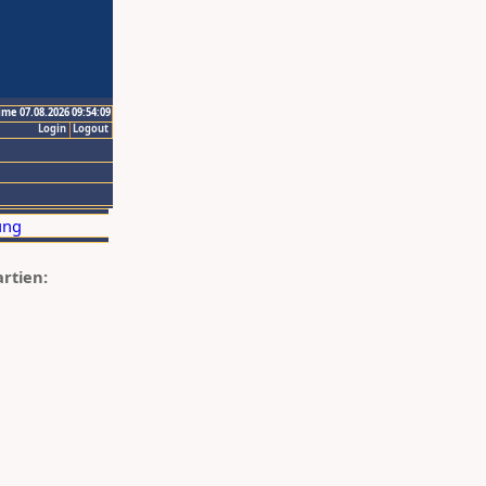
ime 07.08.2026 09:54:09
Login
Logout
artien: