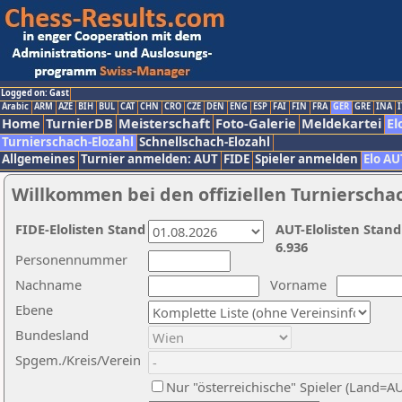
Logged on: Gast
Arabic
ARM
AZE
BIH
BUL
CAT
CHN
CRO
CZE
DEN
ENG
ESP
FAI
FIN
FRA
GER
GRE
INA
I
Home
TurnierDB
Meisterschaft
Foto-Galerie
Meldekartei
El
Turnierschach-Elozahl
Schnellschach-Elozahl
Allgemeines
Turnier anmelden: AUT
FIDE
Spieler anmelden
Elo AU
Willkommen bei den offiziellen Turnierscha
FIDE-Elolisten Stand
AUT-Elolisten Stand
6.936
Personennummer
Nachname
Vorname
Ebene
Bundesland
Spgem./Kreis/Verein
Nur "österreichische" Spieler (Land=A