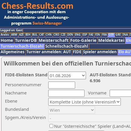
Logged on: Gast
Arabic
ARM
AZE
BIH
BUL
CAT
CHN
CRO
CZE
DEN
ENG
ESP
FAI
FIN
FRA
GER
GRE
INA
I
Home
TurnierDB
Meisterschaft
Foto-Galerie
Meldekartei
El
Turnierschach-Elozahl
Schnellschach-Elozahl
Allgemeines
Turnier anmelden: AUT
FIDE
Spieler anmelden
Elo AU
Willkommen bei den offiziellen Turnierscha
FIDE-Elolisten Stand
AUT-Elolisten Stand
6.936
Personennummer
Nachname
Vorname
Ebene
Bundesland
Spgem./Kreis/Verein
Nur "österreichische" Spieler (Land=A