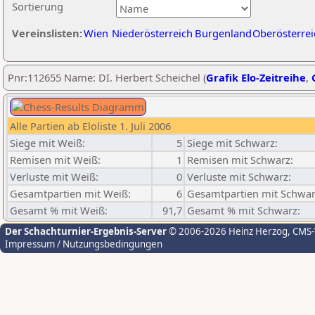
Sortierung
Vereinslisten:
Wien
Niederösterreich
Burgenland
Oberösterrei
Pnr:112655 Name: DI. Herbert Scheichel (
Grafik Elo-Zeitreihe
,
Alle Partien ab Eloliste 1. Juli 2006
Siege mit Weiß:
5
Siege mit Schwarz:
Remisen mit Weiß:
1
Remisen mit Schwarz:
Verluste mit Weiß:
0
Verluste mit Schwarz:
Gesamtpartien mit Weiß:
6
Gesamtpartien mit Schwar
Gesamt % mit Weiß:
91,7
Gesamt % mit Schwarz:
Der Schachturnier-Ergebnis-Server
© 2006-2026 Heinz Herzog
, CMS
Impressum / Nutzungsbedingungen