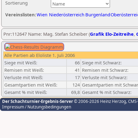
Sortierung
Vereinslisten:
Wien
Niederösterreich
Burgenland
Oberösterrei
Pnr:112647 Name: Mag. Stefan Scheiber (
Grafik Elo-Zeitreihe
,
Alle Partien ab Eloliste 1. Juli 2006
Siege mit Weiß:
66
Siege mit Schwarz:
Remisen mit Weiß:
41
Remisen mit Schwarz:
Verluste mit Weiß:
17
Verluste mit Schwarz:
Gesamtpartien mit Weiß:
124
Gesamtpartien mit Schwar
Gesamt % mit Weiß:
69,8
Gesamt % mit Schwarz:
Der Schachturnier-Ergebnis-Server
© 2006-2026 Heinz Herzog
, CMS
Impressum / Nutzungsbedingungen