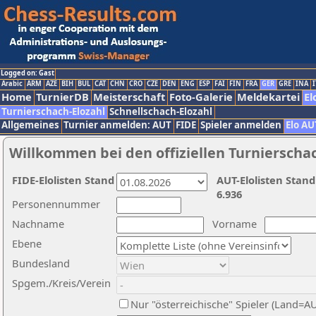
Logged on: Gast
Arabic
ARM
AZE
BIH
BUL
CAT
CHN
CRO
CZE
DEN
ENG
ESP
FAI
FIN
FRA
GER
GRE
INA
I
Home
TurnierDB
Meisterschaft
Foto-Galerie
Meldekartei
El
Turnierschach-Elozahl
Schnellschach-Elozahl
Allgemeines
Turnier anmelden: AUT
FIDE
Spieler anmelden
Elo AU
Willkommen bei den offiziellen Turnierscha
FIDE-Elolisten Stand
AUT-Elolisten Stand
6.936
Personennummer
Nachname
Vorname
Ebene
Bundesland
Spgem./Kreis/Verein
Nur "österreichische" Spieler (Land=A