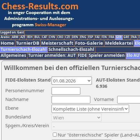
Logged on: Gast
Arabic
ARM
AZE
BIH
BUL
CAT
CHN
CRO
CZE
DEN
ENG
ESP
FAI
FIN
FRA
GER
GRE
INA
I
Home
TurnierDB
Meisterschaft
Foto-Galerie
Meldekartei
El
Turnierschach-Elozahl
Schnellschach-Elozahl
Allgemeines
Turnier anmelden: AUT
FIDE
Spieler anmelden
Elo AU
Willkommen bei den offiziellen Turnierscha
FIDE-Elolisten Stand
AUT-Elolisten Stand
6.936
Personennummer
Nachname
Vorname
Ebene
Bundesland
Spgem./Kreis/Verein
Nur "österreichische" Spieler (Land=A