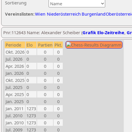
Sortierung
Vereinslisten:
Wien
Niederösterreich
Burgenland
Oberösterrei
Pnr:112643 Name: Alexander Scheiber (
Grafik Elo-Zeitreihe
,
Gr
Periode
Elo
Partien
Pkt.
Okt. 2026
0
0
0
Jul. 2026
0
0
0
Apr. 2026
0
0
0
Jan. 2026
0
0
0
Okt. 2025
0
0
0
Jul. 2025
0
0
0
Apr. 2025
0
0
0
Jan. 2025
0
0
0
Jan. 2011
1273
0
0
Jul. 2010
1273
0
0
Jan. 2010
1273
0
0
Jul. 2009
1273
0
0