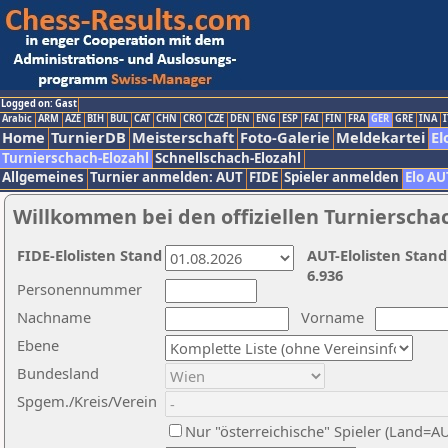
Logged on: Gast
Arabic
ARM
AZE
BIH
BUL
CAT
CHN
CRO
CZE
DEN
ENG
ESP
FAI
FIN
FRA
GER
GRE
INA
I
Home
TurnierDB
Meisterschaft
Foto-Galerie
Meldekartei
El
Turnierschach-Elozahl
Schnellschach-Elozahl
Allgemeines
Turnier anmelden: AUT
FIDE
Spieler anmelden
Elo AU
Willkommen bei den offiziellen Turnierscha
FIDE-Elolisten Stand
AUT-Elolisten Stand
6.936
Personennummer
Nachname
Vorname
Ebene
Bundesland
Spgem./Kreis/Verein
Nur "österreichische" Spieler (Land=A