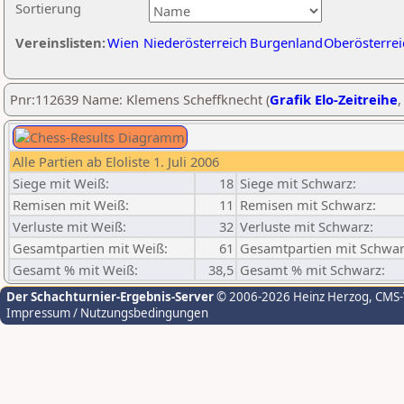
Sortierung
Vereinslisten:
Wien
Niederösterreich
Burgenland
Oberösterrei
Pnr:112639 Name: Klemens Scheffknecht (
Grafik Elo-Zeitreihe
Alle Partien ab Eloliste 1. Juli 2006
Siege mit Weiß:
18
Siege mit Schwarz:
Remisen mit Weiß:
11
Remisen mit Schwarz:
Verluste mit Weiß:
32
Verluste mit Schwarz:
Gesamtpartien mit Weiß:
61
Gesamtpartien mit Schwar
Gesamt % mit Weiß:
38,5
Gesamt % mit Schwarz:
Der Schachturnier-Ergebnis-Server
© 2006-2026 Heinz Herzog
, CMS
Impressum / Nutzungsbedingungen