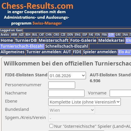
Logged on: Gast
Arabic
ARM
AZE
BIH
BUL
CAT
CHN
CRO
CZE
DEN
ENG
ESP
FAI
FIN
FRA
GER
GRE
INA
I
Home
TurnierDB
Meisterschaft
Foto-Galerie
Meldekartei
El
Turnierschach-Elozahl
Schnellschach-Elozahl
Allgemeines
Turnier anmelden: AUT
FIDE
Spieler anmelden
Elo AU
Willkommen bei den offiziellen Turnierscha
FIDE-Elolisten Stand
AUT-Elolisten Stand
6.936
Personennummer
Nachname
Vorname
Ebene
Bundesland
Spgem./Kreis/Verein
Nur "österreichische" Spieler (Land=A