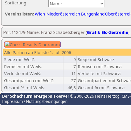
Sortierung
Vereinslisten:
Wien
Niederösterreich
Burgenland
Oberösterrei
Pnr:112479 Name: Franz Schabetsberger (
Grafik Elo-Zeitreihe
,
Alle Partien ab Eloliste 1. Juli 2006
Siege mit Weiß:
9
Siege mit Schwarz:
Remisen mit Weiß:
7
Remisen mit Schwarz:
Verluste mit Weiß:
11
Verluste mit Schwarz:
Gesamtpartien mit Weiß:
27
Gesamtpartien mit Schwar
Gesamt % mit Weiß:
46,3
Gesamt % mit Schwarz:
Der Schachturnier-Ergebnis-Server
© 2006-2026 Heinz Herzog
, CMS
Impressum / Nutzungsbedingungen