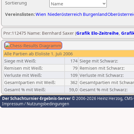
Sortierung
Vereinslisten:
Wien
Niederösterreich
Burgenland
Oberösterrei
Pnr:112475 Name: Bernhard Saxer (
Grafik Elo-Zeitreihe
,
Grafik
Alle Partien ab Eloliste 1. Juli 2006
Siege mit Weiß:
174
Siege mit Schwarz:
Remisen mit Weiß:
79
Remisen mit Schwarz:
Verluste mit Weiß:
109
Verluste mit Schwarz:
Gesamtpartien mit Weiß:
362
Gesamtpartien mit Schwar
Gesamt % mit Weiß:
59,0
Gesamt % mit Schwarz:
Der Schachturnier-Ergebnis-Server
© 2006-2026 Heinz Herzog
, CMS
Impressum / Nutzungsbedingungen