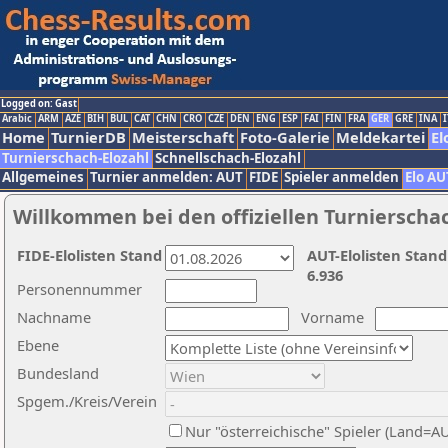
Logged on: Gast
Arabic
ARM
AZE
BIH
BUL
CAT
CHN
CRO
CZE
DEN
ENG
ESP
FAI
FIN
FRA
GER
GRE
INA
I
Home
TurnierDB
Meisterschaft
Foto-Galerie
Meldekartei
El
Turnierschach-Elozahl
Schnellschach-Elozahl
Allgemeines
Turnier anmelden: AUT
FIDE
Spieler anmelden
Elo AU
Willkommen bei den offiziellen Turnierscha
FIDE-Elolisten Stand
AUT-Elolisten Stand
6.936
Personennummer
Nachname
Vorname
Ebene
Bundesland
Spgem./Kreis/Verein
Nur "österreichische" Spieler (Land=A