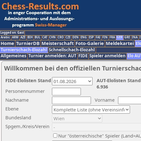
Logged on: Gast
Arabic
ARM
AZE
BIH
BUL
CAT
CHN
CRO
CZE
DEN
ENG
ESP
FAI
FIN
FRA
GER
GRE
INA
I
Home
TurnierDB
Meisterschaft
Foto-Galerie
Meldekartei
El
Turnierschach-Elozahl
Schnellschach-Elozahl
Allgemeines
Turnier anmelden: AUT
FIDE
Spieler anmelden
Elo AU
Willkommen bei den offiziellen Turnierscha
FIDE-Elolisten Stand
AUT-Elolisten Stand
6.936
Personennummer
Nachname
Vorname
Ebene
Bundesland
Spgem./Kreis/Verein
Nur "österreichische" Spieler (Land=A