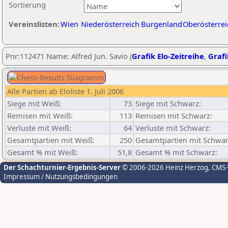
Sortierung
Vereinslisten:
Wien
Niederösterreich
Burgenland
Oberösterrei
Pnr:112471 Name: Alfred Jun. Savio (
Grafik Elo-Zeitreihe
,
Grafi
Alle Partien ab Eloliste 1. Juli 2006
Siege mit Weiß:
73
Siege mit Schwarz:
Remisen mit Weiß:
113
Remisen mit Schwarz:
Verluste mit Weiß:
64
Verluste mit Schwarz:
Gesamtpartien mit Weiß:
250
Gesamtpartien mit Schwar
Gesamt % mit Weiß:
51,8
Gesamt % mit Schwarz:
Der Schachturnier-Ergebnis-Server
© 2006-2026 Heinz Herzog
, CMS
Impressum / Nutzungsbedingungen