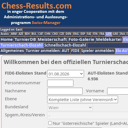
Logged on: Gast
Arabic
ARM
AZE
BIH
BUL
CAT
CHN
CRO
CZE
DEN
ENG
ESP
FAI
FIN
FRA
GER
GRE
INA
I
Home
TurnierDB
Meisterschaft
Foto-Galerie
Meldekartei
El
Turnierschach-Elozahl
Schnellschach-Elozahl
Allgemeines
Turnier anmelden: AUT
FIDE
Spieler anmelden
Elo AU
Willkommen bei den offiziellen Turnierscha
FIDE-Elolisten Stand
AUT-Elolisten Stand
6.936
Personennummer
Nachname
Vorname
Ebene
Bundesland
Spgem./Kreis/Verein
Nur "österreichische" Spieler (Land=A