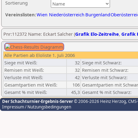
Sortierung
Vereinslisten:
Wien
Niederösterreich
Burgenland
Oberösterrei
Pnr:112372 Name: Eckart Salcher (
Grafik Elo-Zeitreihe
,
Grafik 
Alle Partien ab Eloliste 1. Juli 2006
Siege mit Weiß:
32
Siege mit Schwarz:
Remisen mit Weiß:
32
Remisen mit Schwarz:
Verluste mit Weiß:
42
Verluste mit Schwarz:
Gesamtpartien mit Weiß:
106
Gesamtpartien mit Schwar
Gesamt % mit Weiß:
45,3
Gesamt % mit Schwarz:
Der Schachturnier-Ergebnis-Server
© 2006-2026 Heinz Herzog
, CMS
Impressum / Nutzungsbedingungen