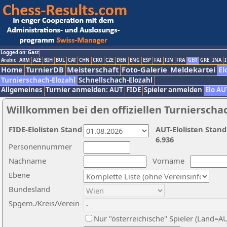
Logged on: Gast
Arabic
ARM
AZE
BIH
BUL
CAT
CHN
CRO
CZE
DEN
ENG
ESP
FAI
FIN
FRA
GER
GRE
INA
I
Home
TurnierDB
Meisterschaft
Foto-Galerie
Meldekartei
El
Turnierschach-Elozahl
Schnellschach-Elozahl
Allgemeines
Turnier anmelden: AUT
FIDE
Spieler anmelden
Elo AU
Willkommen bei den offiziellen Turnierscha
FIDE-Elolisten Stand
AUT-Elolisten Stand
6.936
Personennummer
Nachname
Vorname
Ebene
Bundesland
Spgem./Kreis/Verein
Nur "österreichische" Spieler (Land=A