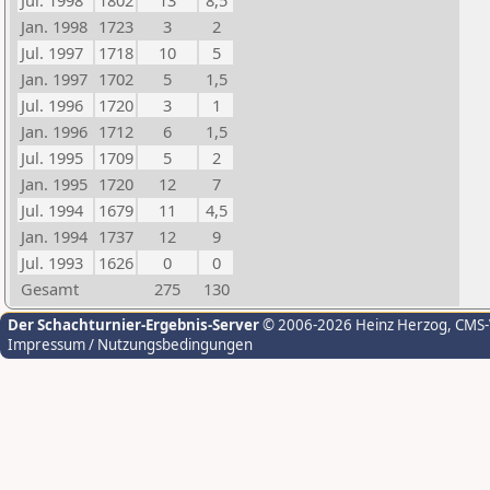
Jul. 1998
1802
13
8,5
Jan. 1998
1723
3
2
Jul. 1997
1718
10
5
Jan. 1997
1702
5
1,5
Jul. 1996
1720
3
1
Jan. 1996
1712
6
1,5
Jul. 1995
1709
5
2
Jan. 1995
1720
12
7
Jul. 1994
1679
11
4,5
Jan. 1994
1737
12
9
Jul. 1993
1626
0
0
Gesamt
275
130
Der Schachturnier-Ergebnis-Server
© 2006-2026 Heinz Herzog
, CMS
Impressum / Nutzungsbedingungen