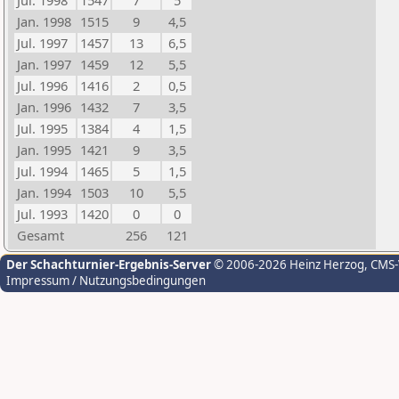
Jul. 1998
1547
7
5
Jan. 1998
1515
9
4,5
Jul. 1997
1457
13
6,5
Jan. 1997
1459
12
5,5
Jul. 1996
1416
2
0,5
Jan. 1996
1432
7
3,5
Jul. 1995
1384
4
1,5
Jan. 1995
1421
9
3,5
Jul. 1994
1465
5
1,5
Jan. 1994
1503
10
5,5
Jul. 1993
1420
0
0
Gesamt
256
121
Der Schachturnier-Ergebnis-Server
© 2006-2026 Heinz Herzog
, CMS
Impressum / Nutzungsbedingungen