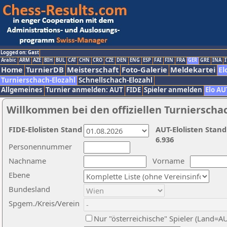
Logged on: Gast
Arabic
ARM
AZE
BIH
BUL
CAT
CHN
CRO
CZE
DEN
ENG
ESP
FAI
FIN
FRA
GER
GRE
INA
I
Home
TurnierDB
Meisterschaft
Foto-Galerie
Meldekartei
El
Turnierschach-Elozahl
Schnellschach-Elozahl
Allgemeines
Turnier anmelden: AUT
FIDE
Spieler anmelden
Elo AU
Willkommen bei den offiziellen Turnierscha
FIDE-Elolisten Stand
AUT-Elolisten Stand
6.936
Personennummer
Nachname
Vorname
Ebene
Bundesland
Spgem./Kreis/Verein
Nur "österreichische" Spieler (Land=A