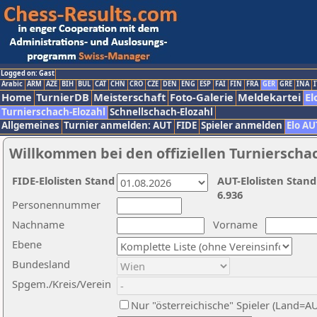
Logged on: Gast
Arabic
ARM
AZE
BIH
BUL
CAT
CHN
CRO
CZE
DEN
ENG
ESP
FAI
FIN
FRA
GER
GRE
INA
I
Home
TurnierDB
Meisterschaft
Foto-Galerie
Meldekartei
El
Turnierschach-Elozahl
Schnellschach-Elozahl
Allgemeines
Turnier anmelden: AUT
FIDE
Spieler anmelden
Elo AU
Willkommen bei den offiziellen Turnierscha
FIDE-Elolisten Stand
AUT-Elolisten Stand
6.936
Personennummer
Nachname
Vorname
Ebene
Bundesland
Spgem./Kreis/Verein
Nur "österreichische" Spieler (Land=A