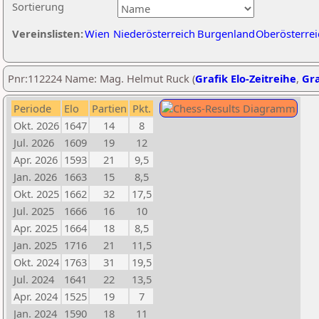
Sortierung
Vereinslisten:
Wien
Niederösterreich
Burgenland
Oberösterrei
Pnr:112224 Name: Mag. Helmut Ruck (
Grafik Elo-Zeitreihe
,
Gra
Periode
Elo
Partien
Pkt.
Okt. 2026
1647
14
8
Jul. 2026
1609
19
12
Apr. 2026
1593
21
9,5
Jan. 2026
1663
15
8,5
Okt. 2025
1662
32
17,5
Jul. 2025
1666
16
10
Apr. 2025
1664
18
8,5
Jan. 2025
1716
21
11,5
Okt. 2024
1763
31
19,5
Jul. 2024
1641
22
13,5
Apr. 2024
1525
19
7
Jan. 2024
1590
18
11