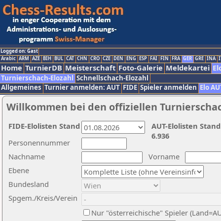
Logged on: Gast
Arabic
ARM
AZE
BIH
BUL
CAT
CHN
CRO
CZE
DEN
ENG
ESP
FAI
FIN
FRA
GER
GRE
INA
I
Home
TurnierDB
Meisterschaft
Foto-Galerie
Meldekartei
El
Turnierschach-Elozahl
Schnellschach-Elozahl
Allgemeines
Turnier anmelden: AUT
FIDE
Spieler anmelden
Elo AU
Willkommen bei den offiziellen Turnierscha
FIDE-Elolisten Stand
AUT-Elolisten Stand
6.936
Personennummer
Nachname
Vorname
Ebene
Bundesland
Spgem./Kreis/Verein
Nur "österreichische" Spieler (Land=A