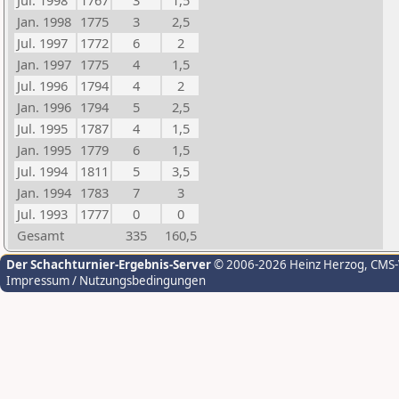
Jul. 1998
1767
3
1,5
Jan. 1998
1775
3
2,5
Jul. 1997
1772
6
2
Jan. 1997
1775
4
1,5
Jul. 1996
1794
4
2
Jan. 1996
1794
5
2,5
Jul. 1995
1787
4
1,5
Jan. 1995
1779
6
1,5
Jul. 1994
1811
5
3,5
Jan. 1994
1783
7
3
Jul. 1993
1777
0
0
Gesamt
335
160,5
Der Schachturnier-Ergebnis-Server
© 2006-2026 Heinz Herzog
, CMS
Impressum / Nutzungsbedingungen