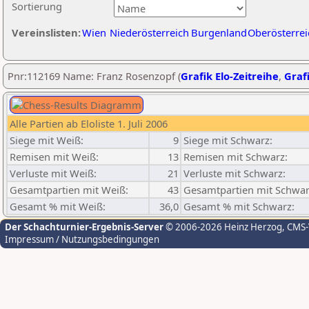
Sortierung
Vereinslisten:
Wien
Niederösterreich
Burgenland
Oberösterrei
Pnr:112169 Name: Franz Rosenzopf (
Grafik Elo-Zeitreihe
,
Grafi
Alle Partien ab Eloliste 1. Juli 2006
Siege mit Weiß:
9
Siege mit Schwarz:
Remisen mit Weiß:
13
Remisen mit Schwarz:
Verluste mit Weiß:
21
Verluste mit Schwarz:
Gesamtpartien mit Weiß:
43
Gesamtpartien mit Schwar
Gesamt % mit Weiß:
36,0
Gesamt % mit Schwarz:
Der Schachturnier-Ergebnis-Server
© 2006-2026 Heinz Herzog
, CMS
Impressum / Nutzungsbedingungen