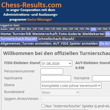
Logged on: Gast
Arabic
ARM
AZE
BIH
BUL
CAT
CHN
CRO
CZE
DEN
ENG
ESP
FAI
FIN
FRA
GER
GRE
INA
I
Home
TurnierDB
Meisterschaft
Foto-Galerie
Meldekartei
El
Turnierschach-Elozahl
Schnellschach-Elozahl
Allgemeines
Turnier anmelden: AUT
FIDE
Spieler anmelden
Elo AU
Willkommen bei den offiziellen Turnierscha
FIDE-Elolisten Stand
AUT-Elolisten Stand
6.936
Personennummer
Nachname
Vorname
Ebene
Bundesland
Spgem./Kreis/Verein
Nur "österreichische" Spieler (Land=A