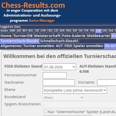
Logged on: Gast
Arabic
ARM
AZE
BIH
BUL
CAT
CHN
CRO
CZE
DEN
ENG
ESP
FAI
FIN
FRA
GER
GRE
INA
I
Home
TurnierDB
Meisterschaft
Foto-Galerie
Meldekartei
El
Turnierschach-Elozahl
Schnellschach-Elozahl
Allgemeines
Turnier anmelden: AUT
FIDE
Spieler anmelden
Elo AU
Willkommen bei den offiziellen Turnierscha
FIDE-Elolisten Stand
AUT-Elolisten Stand
6.936
Personennummer
Nachname
Vorname
Ebene
Bundesland
Spgem./Kreis/Verein
Nur "österreichische" Spieler (Land=A