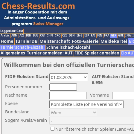
Logged on: Gast
Arabic
ARM
AZE
BIH
BUL
CAT
CHN
CRO
CZE
DEN
ENG
ESP
FAI
FIN
FRA
GER
GRE
INA
I
Home
TurnierDB
Meisterschaft
Foto-Galerie
Meldekartei
El
Turnierschach-Elozahl
Schnellschach-Elozahl
Allgemeines
Turnier anmelden: AUT
FIDE
Spieler anmelden
Elo AU
Willkommen bei den offiziellen Turnierscha
FIDE-Elolisten Stand
AUT-Elolisten Stand
6.936
Personennummer
Nachname
Vorname
Ebene
Bundesland
Spgem./Kreis/Verein
Nur "österreichische" Spieler (Land=A