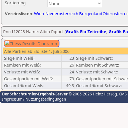
Sortierung
Vereinslisten:
Wien
Niederösterreich
Burgenland
Oberösterrei
Pnr:112028 Name: Albin Rippel (
Grafik Elo-Zeitreihe
,
Grafik Pa
Alle Partien ab Eloliste 1. Juli 2006
Siege mit Weiß:
23
Siege mit Schwarz:
Remisen mit Weiß:
26
Remisen mit Schwarz:
Verluste mit Weiß:
24
Verluste mit Schwarz:
Gesamtpartien mit Weiß:
73
Gesamtpartien mit Schwar
Gesamt % mit Weiß:
49,3
Gesamt % mit Schwarz:
Der Schachturnier-Ergebnis-Server
© 2006-2026 Heinz Herzog
, CMS
Impressum / Nutzungsbedingungen