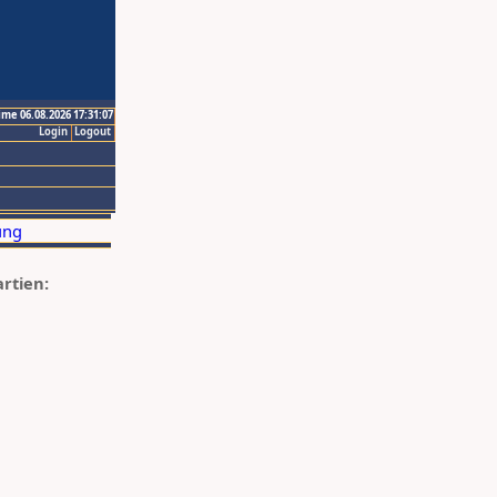
ime 06.08.2026 17:31:07
Login
Logout
artien: