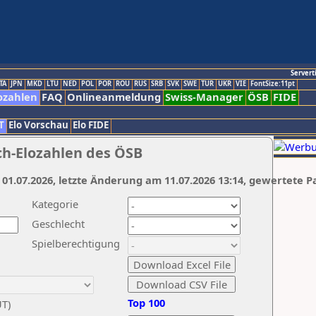
Servert
TA
JPN
MKD
LTU
NED
POL
POR
ROU
RUS
SRB
SVK
SWE
TUR
UKR
VIE
FontSize:11pt
ozahlen
FAQ
Onlineanmeldung
Swiss-Manager
ÖSB
FIDE
T
Elo Vorschau
Elo FIDE
ch-Elozahlen des ÖSB
 01.07.2026, letzte Änderung am 11.07.2026 13:14, gewertete P
Kategorie
Geschlecht
Spielberechtigung
Top 100
UT)