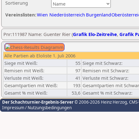
Sortierung
Vereinslisten:
Wien
Niederösterreich
Burgenland
Oberösterrei
Pnr:111987 Name: Guenter Rier (
Grafik Elo-Zeitreihe
,
Grafik Pa
Alle Partien ab Eloliste 1. Juli 2006
Siege mit Weiß:
55
Siege mit Schwarz:
Remisen mit Weiß:
97
Remisen mit Schwarz:
Verluste mit Weiß:
41
Verluste mit Schwarz:
Gesamtpartien mit Weiß:
193
Gesamtpartien mit Schwar
Gesamt % mit Weiß:
53,6
Gesamt % mit Schwarz:
Der Schachturnier-Ergebnis-Server
© 2006-2026 Heinz Herzog
, CMS
Impressum / Nutzungsbedingungen