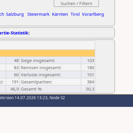
ch
Salzburg
Steiermark
Kärnten
Tirol
Vorarlberg
rtie-Statistik
)
48
Siege insgesamt:
103
83
Remisen insgesamt:
180
60
Verluste insgesamt:
101
z:
191
Gesamtpartien:
384
46,9
Gesamt %:
50,3
-Version 14.07.2026 13:23, Node S2