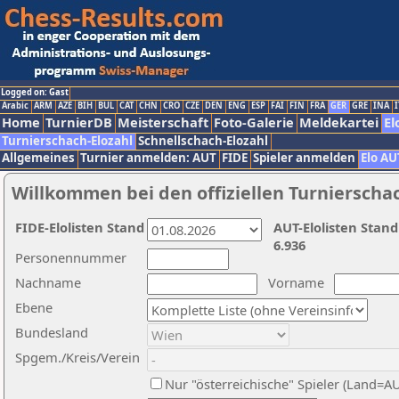
Logged on: Gast
Arabic
ARM
AZE
BIH
BUL
CAT
CHN
CRO
CZE
DEN
ENG
ESP
FAI
FIN
FRA
GER
GRE
INA
I
Home
TurnierDB
Meisterschaft
Foto-Galerie
Meldekartei
El
Turnierschach-Elozahl
Schnellschach-Elozahl
Allgemeines
Turnier anmelden: AUT
FIDE
Spieler anmelden
Elo AU
Willkommen bei den offiziellen Turnierscha
FIDE-Elolisten Stand
AUT-Elolisten Stand
6.936
Personennummer
Nachname
Vorname
Ebene
Bundesland
Spgem./Kreis/Verein
Nur "österreichische" Spieler (Land=A