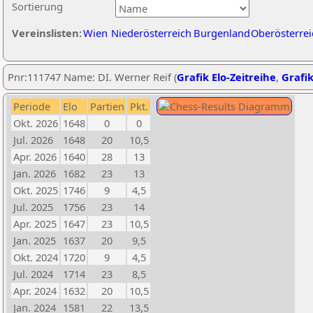
Sortierung
Vereinslisten:
Wien
Niederösterreich
Burgenland
Oberösterrei
Pnr:111747 Name: DI. Werner Reif (
Grafik Elo-Zeitreihe
,
Grafik
Periode
Elo
Partien
Pkt.
Okt. 2026
1648
0
0
Jul. 2026
1648
20
10,5
Apr. 2026
1640
28
13
Jan. 2026
1682
23
13
Okt. 2025
1746
9
4,5
Jul. 2025
1756
23
14
Apr. 2025
1647
23
10,5
Jan. 2025
1637
20
9,5
Okt. 2024
1720
9
4,5
Jul. 2024
1714
23
8,5
Apr. 2024
1632
20
10,5
Jan. 2024
1581
22
13,5