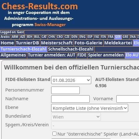
Logged on: Gast
Arabic
ARM
AZE
BIH
BUL
CAT
CHN
CRO
CZE
DEN
ENG
ESP
FAI
FIN
FRA
GER
GRE
INA
I
Home
TurnierDB
Meisterschaft
Foto-Galerie
Meldekartei
El
Turnierschach-Elozahl
Schnellschach-Elozahl
Allgemeines
Turnier anmelden: AUT
FIDE
Spieler anmelden
Elo AU
Willkommen bei den offiziellen Turnierscha
FIDE-Elolisten Stand
AUT-Elolisten Stand
6.936
Personennummer
Nachname
Vorname
Ebene
Bundesland
Spgem./Kreis/Verein
Nur "österreichische" Spieler (Land=A