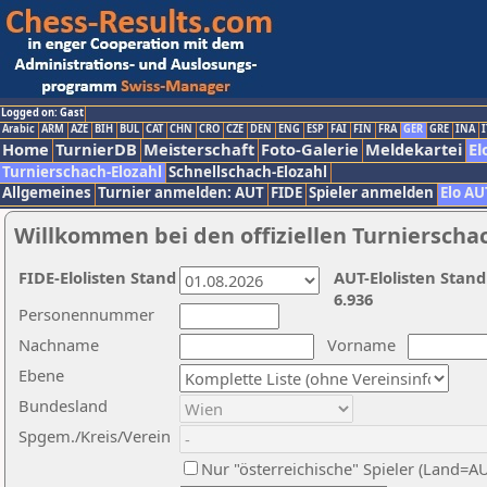
Logged on: Gast
Arabic
ARM
AZE
BIH
BUL
CAT
CHN
CRO
CZE
DEN
ENG
ESP
FAI
FIN
FRA
GER
GRE
INA
I
Home
TurnierDB
Meisterschaft
Foto-Galerie
Meldekartei
El
Turnierschach-Elozahl
Schnellschach-Elozahl
Allgemeines
Turnier anmelden: AUT
FIDE
Spieler anmelden
Elo AU
Willkommen bei den offiziellen Turnierscha
FIDE-Elolisten Stand
AUT-Elolisten Stand
6.936
Personennummer
Nachname
Vorname
Ebene
Bundesland
Spgem./Kreis/Verein
Nur "österreichische" Spieler (Land=A