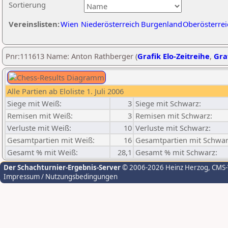
Sortierung
Vereinslisten:
Wien
Niederösterreich
Burgenland
Oberösterrei
Pnr:111613 Name: Anton Rathberger (
Grafik Elo-Zeitreihe
,
Graf
Alle Partien ab Eloliste 1. Juli 2006
Siege mit Weiß:
3
Siege mit Schwarz:
Remisen mit Weiß:
3
Remisen mit Schwarz:
Verluste mit Weiß:
10
Verluste mit Schwarz:
Gesamtpartien mit Weiß:
16
Gesamtpartien mit Schwar
Gesamt % mit Weiß:
28,1
Gesamt % mit Schwarz:
Der Schachturnier-Ergebnis-Server
© 2006-2026 Heinz Herzog
, CMS
Impressum / Nutzungsbedingungen