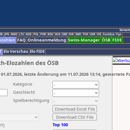
Servert
TA
JPN
MKD
LTU
NED
POL
POR
ROU
RUS
SRB
SVK
SWE
TUR
UKR
VIE
FontSize:11pt
ozahlen
FAQ
Onlineanmeldung
Swiss-Manager
ÖSB
FIDE
T
Elo Vorschau
Elo FIDE
ch-Elozahlen des ÖSB
 01.07.2026, letzte Änderung am 11.07.2026 13:14, gewertete P
Kategorie
Geschlecht
Spielberechtigung
Top 100
UT)