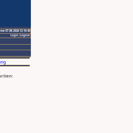
ime 07.08.2026 12:10:45
Login
Logout
artien: