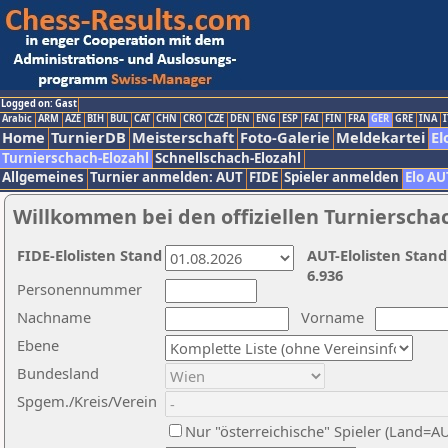
Logged on: Gast
Arabic
ARM
AZE
BIH
BUL
CAT
CHN
CRO
CZE
DEN
ENG
ESP
FAI
FIN
FRA
GER
GRE
INA
I
Home
TurnierDB
Meisterschaft
Foto-Galerie
Meldekartei
El
Turnierschach-Elozahl
Schnellschach-Elozahl
Allgemeines
Turnier anmelden: AUT
FIDE
Spieler anmelden
Elo AU
Willkommen bei den offiziellen Turnierscha
FIDE-Elolisten Stand
AUT-Elolisten Stand
6.936
Personennummer
Nachname
Vorname
Ebene
Bundesland
Spgem./Kreis/Verein
Nur "österreichische" Spieler (Land=A