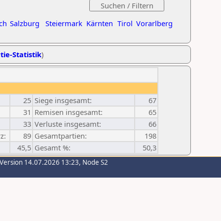
ch
Salzburg
Steiermark
Kärnten
Tirol
Vorarlberg
tie-Statistik
)
25
Siege insgesamt:
67
31
Remisen insgesamt:
65
33
Verluste insgesamt:
66
z:
89
Gesamtpartien:
198
45,5
Gesamt %:
50,3
-Version 14.07.2026 13:23, Node S2