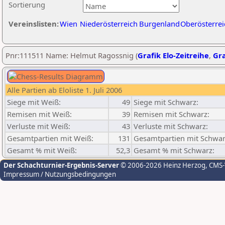
Sortierung
Vereinslisten:
Wien
Niederösterreich
Burgenland
Oberösterrei
Pnr:111511 Name: Helmut Ragossnig (
Grafik Elo-Zeitreihe
,
Gra
Alle Partien ab Eloliste 1. Juli 2006
Siege mit Weiß:
49
Siege mit Schwarz:
Remisen mit Weiß:
39
Remisen mit Schwarz:
Verluste mit Weiß:
43
Verluste mit Schwarz:
Gesamtpartien mit Weiß:
131
Gesamtpartien mit Schwar
Gesamt % mit Weiß:
52,3
Gesamt % mit Schwarz:
Der Schachturnier-Ergebnis-Server
© 2006-2026 Heinz Herzog
, CMS
Impressum / Nutzungsbedingungen