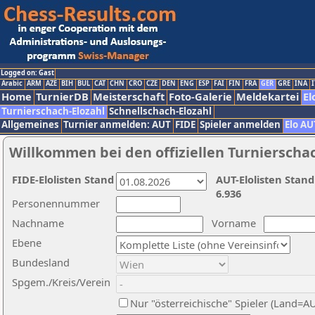
Logged on: Gast
Arabic
ARM
AZE
BIH
BUL
CAT
CHN
CRO
CZE
DEN
ENG
ESP
FAI
FIN
FRA
GER
GRE
INA
I
Home
TurnierDB
Meisterschaft
Foto-Galerie
Meldekartei
El
Turnierschach-Elozahl
Schnellschach-Elozahl
Allgemeines
Turnier anmelden: AUT
FIDE
Spieler anmelden
Elo AU
Willkommen bei den offiziellen Turnierscha
FIDE-Elolisten Stand
AUT-Elolisten Stand
6.936
Personennummer
Nachname
Vorname
Ebene
Bundesland
Spgem./Kreis/Verein
Nur "österreichische" Spieler (Land=A