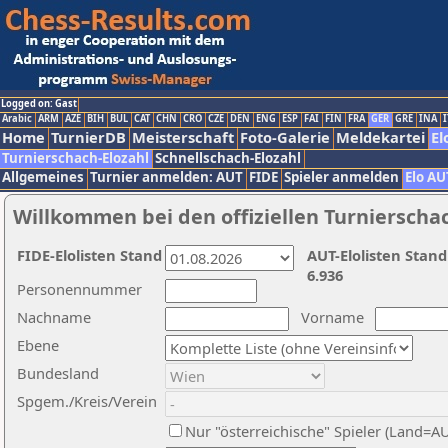
Logged on: Gast
Arabic
ARM
AZE
BIH
BUL
CAT
CHN
CRO
CZE
DEN
ENG
ESP
FAI
FIN
FRA
GER
GRE
INA
I
Home
TurnierDB
Meisterschaft
Foto-Galerie
Meldekartei
El
Turnierschach-Elozahl
Schnellschach-Elozahl
Allgemeines
Turnier anmelden: AUT
FIDE
Spieler anmelden
Elo AU
Willkommen bei den offiziellen Turnierscha
FIDE-Elolisten Stand
AUT-Elolisten Stand
6.936
Personennummer
Nachname
Vorname
Ebene
Bundesland
Spgem./Kreis/Verein
Nur "österreichische" Spieler (Land=A