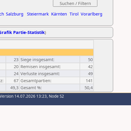
ch
Salzburg
Steiermark
Kärnten
Tirol
Vorarlberg
Grafik Partie-Statistik
)
23
Siege insgesamt:
50
20
Remisen insgesamt:
42
24
Verluste insgesamt:
49
z:
67
Gesamtpartien:
141
49,3
Gesamt %:
50,4
-Version 14.07.2026 13:23, Node S2