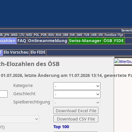
Servert
TA
JPN
MKD
LTU
NED
POL
POR
ROU
RUS
SRB
SVK
SWE
TUR
UKR
VIE
FontSize:11pt
ozahlen
FAQ
Onlineanmeldung
Swiss-Manager
ÖSB
FIDE
T
Elo Vorschau
Elo FIDE
ch-Elozahlen des ÖSB
 01.07.2026, letzte Änderung am 11.07.2026 13:14, gewertete P
Kategorie
Geschlecht
Spielberechtigung
Top 100
UT)