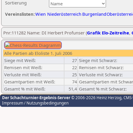
Sortierung
Vereinslisten:
Wien
Niederösterreich
Burgenland
Oberösterrei
Pnr:111282 Name: DI Herbert Profunser (
Grafik Elo-Zeitreihe
,
Alle Partien ab Eloliste 1. Juli 2006
Siege mit Weiß:
27
Siege mit Schwarz:
Remisen mit Weiß:
22
Remisen mit Schwarz:
Verluste mit Weiß:
25
Verluste mit Schwarz:
Gesamtpartien mit Weiß:
74
Gesamtpartien mit Schwar
Gesamt % mit Weiß:
51,4
Gesamt % mit Schwarz:
Der Schachturnier-Ergebnis-Server
© 2006-2026 Heinz Herzog
, CMS
Impressum / Nutzungsbedingungen