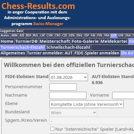
Logged on: Gast
Arabic
ARM
AZE
BIH
BUL
CAT
CHN
CRO
CZE
DEN
ENG
ESP
FAI
FIN
FRA
GER
GRE
INA
I
Home
TurnierDB
Meisterschaft
Foto-Galerie
Meldekartei
El
Turnierschach-Elozahl
Schnellschach-Elozahl
Allgemeines
Turnier anmelden: AUT
FIDE
Spieler anmelden
Elo AU
Willkommen bei den offiziellen Turnierscha
FIDE-Elolisten Stand
AUT-Elolisten Stand
6.936
Personennummer
Nachname
Vorname
Ebene
Bundesland
Spgem./Kreis/Verein
Nur "österreichische" Spieler (Land=A