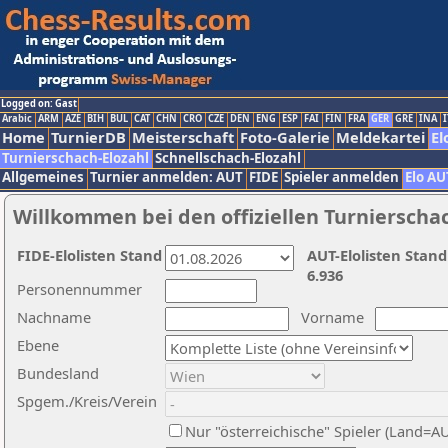
Logged on: Gast
Arabic
ARM
AZE
BIH
BUL
CAT
CHN
CRO
CZE
DEN
ENG
ESP
FAI
FIN
FRA
GER
GRE
INA
I
Home
TurnierDB
Meisterschaft
Foto-Galerie
Meldekartei
El
Turnierschach-Elozahl
Schnellschach-Elozahl
Allgemeines
Turnier anmelden: AUT
FIDE
Spieler anmelden
Elo AU
Willkommen bei den offiziellen Turnierscha
FIDE-Elolisten Stand
AUT-Elolisten Stand
6.936
Personennummer
Nachname
Vorname
Ebene
Bundesland
Spgem./Kreis/Verein
Nur "österreichische" Spieler (Land=A