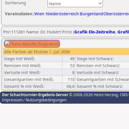
Sortierung
Vereinslisten:
Wien
Niederösterreich
Burgenland
Oberösterrei
Pnr:111261 Name: Dr. Hubert Prinz (
Grafik Elo-Zeitreihe
,
Grafi
Alle Partien ab Eloliste 1. Juli 2006
Siege mit Weiß:
49
Siege mit Schwarz:
Remisen mit Weiß:
53
Remisen mit Schwarz:
Verluste mit Weiß:
8
Verluste mit Schwarz:
Gesamtpartien mit Weiß:
110
Gesamtpartien mit Schwar
Gesamt % mit Weiß:
68,6
Gesamt % mit Schwarz:
Der Schachturnier-Ergebnis-Server
© 2006-2026 Heinz Herzog
, CMS
Impressum / Nutzungsbedingungen