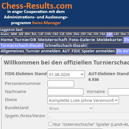
Logged on: Gast
Arabic
ARM
AZE
BIH
BUL
CAT
CHN
CRO
CZE
DEN
ENG
ESP
FAI
FIN
FRA
GER
GRE
INA
I
Home
TurnierDB
Meisterschaft
Foto-Galerie
Meldekartei
El
Turnierschach-Elozahl
Schnellschach-Elozahl
Allgemeines
Turnier anmelden: AUT
FIDE
Spieler anmelden
Elo AU
Willkommen bei den offiziellen Turnierscha
FIDE-Elolisten Stand
AUT-Elolisten Stand
6.936
Personennummer
Nachname
Vorname
Ebene
Bundesland
Spgem./Kreis/Verein
Nur "österreichische" Spieler (Land=A