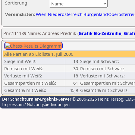
Sortierung
Vereinslisten:
Wien
Niederösterreich
Burgenland
Oberösterrei
Pnr:111189 Name: Andreas Prednik (
Grafik Elo-Zeitreihe
,
Grafi
Alle Partien ab Eloliste 1. Juli 2006
Siege mit Weiß:
13
Siege mit Schwarz:
Remisen mit Weiß:
30
Remisen mit Schwarz:
Verluste mit Weiß:
18
Verluste mit Schwarz:
Gesamtpartien mit Weiß:
61
Gesamtpartien mit Schwar
Gesamt % mit Weiß:
45,9
Gesamt % mit Schwarz:
Der Schachturnier-Ergebnis-Server
© 2006-2026 Heinz Herzog
, CMS
Impressum / Nutzungsbedingungen