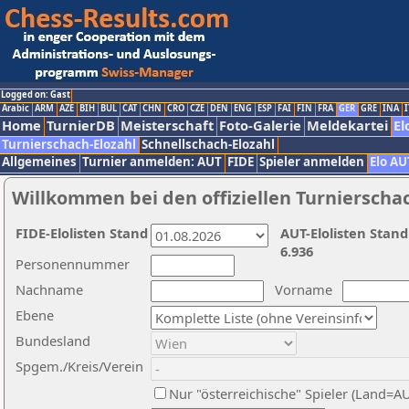
Logged on: Gast
Arabic
ARM
AZE
BIH
BUL
CAT
CHN
CRO
CZE
DEN
ENG
ESP
FAI
FIN
FRA
GER
GRE
INA
I
Home
TurnierDB
Meisterschaft
Foto-Galerie
Meldekartei
El
Turnierschach-Elozahl
Schnellschach-Elozahl
Allgemeines
Turnier anmelden: AUT
FIDE
Spieler anmelden
Elo AU
Willkommen bei den offiziellen Turnierscha
FIDE-Elolisten Stand
AUT-Elolisten Stand
6.936
Personennummer
Nachname
Vorname
Ebene
Bundesland
Spgem./Kreis/Verein
Nur "österreichische" Spieler (Land=A