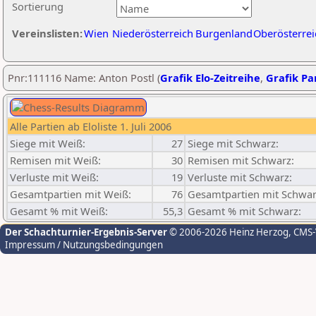
Sortierung
Vereinslisten:
Wien
Niederösterreich
Burgenland
Oberösterrei
Pnr:111116 Name: Anton Postl (
Grafik Elo-Zeitreihe
,
Grafik Par
Alle Partien ab Eloliste 1. Juli 2006
Siege mit Weiß:
27
Siege mit Schwarz:
Remisen mit Weiß:
30
Remisen mit Schwarz:
Verluste mit Weiß:
19
Verluste mit Schwarz:
Gesamtpartien mit Weiß:
76
Gesamtpartien mit Schwar
Gesamt % mit Weiß:
55,3
Gesamt % mit Schwarz:
Der Schachturnier-Ergebnis-Server
© 2006-2026 Heinz Herzog
, CMS
Impressum / Nutzungsbedingungen