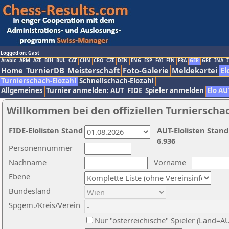
Logged on: Gast
Arabic
ARM
AZE
BIH
BUL
CAT
CHN
CRO
CZE
DEN
ENG
ESP
FAI
FIN
FRA
GER
GRE
INA
I
Home
TurnierDB
Meisterschaft
Foto-Galerie
Meldekartei
El
Turnierschach-Elozahl
Schnellschach-Elozahl
Allgemeines
Turnier anmelden: AUT
FIDE
Spieler anmelden
Elo AU
Willkommen bei den offiziellen Turnierscha
FIDE-Elolisten Stand
AUT-Elolisten Stand
6.936
Personennummer
Nachname
Vorname
Ebene
Bundesland
Spgem./Kreis/Verein
Nur "österreichische" Spieler (Land=A