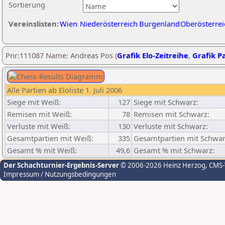
Sortierung
Vereinslisten:
Wien
Niederösterreich
Burgenland
Oberösterrei
Pnr:111087 Name: Andreas Pos (
Grafik Elo-Zeitreihe
,
Grafik Pa
Alle Partien ab Eloliste 1. Juli 2006
Siege mit Weiß:
127
Siege mit Schwarz:
Remisen mit Weiß:
78
Remisen mit Schwarz:
Verluste mit Weiß:
130
Verluste mit Schwarz:
Gesamtpartien mit Weiß:
335
Gesamtpartien mit Schwar
Gesamt % mit Weiß:
49,6
Gesamt % mit Schwarz:
Der Schachturnier-Ergebnis-Server
© 2006-2026 Heinz Herzog
, CMS
Impressum / Nutzungsbedingungen