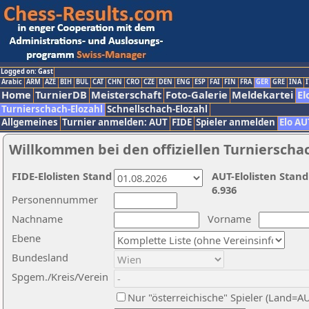
Logged on: Gast
Arabic
ARM
AZE
BIH
BUL
CAT
CHN
CRO
CZE
DEN
ENG
ESP
FAI
FIN
FRA
GER
GRE
INA
I
Home
TurnierDB
Meisterschaft
Foto-Galerie
Meldekartei
El
Turnierschach-Elozahl
Schnellschach-Elozahl
Allgemeines
Turnier anmelden: AUT
FIDE
Spieler anmelden
Elo AU
Willkommen bei den offiziellen Turnierscha
FIDE-Elolisten Stand
AUT-Elolisten Stand
6.936
Personennummer
Nachname
Vorname
Ebene
Bundesland
Spgem./Kreis/Verein
Nur "österreichische" Spieler (Land=A