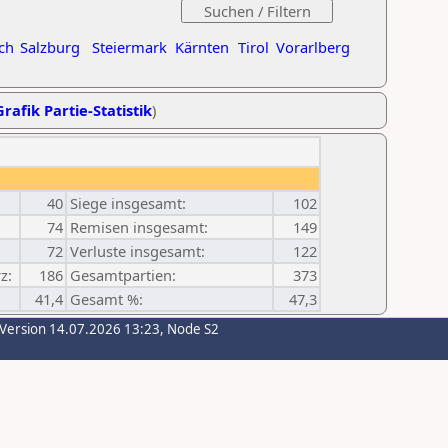
ch
Salzburg
Steiermark
Kärnten
Tirol
Vorarlberg
Grafik Partie-Statistik
)
40
Siege insgesamt:
102
74
Remisen insgesamt:
149
72
Verluste insgesamt:
122
z:
186
Gesamtpartien:
373
41,4
Gesamt %:
47,3
-Version 14.07.2026 13:23, Node S2