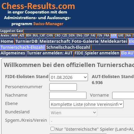
Logged on: Gast
Arabic
ARM
AZE
BIH
BUL
CAT
CHN
CRO
CZE
DEN
ENG
ESP
FAI
FIN
FRA
GER
GRE
INA
I
Home
TurnierDB
Meisterschaft
Foto-Galerie
Meldekartei
El
Turnierschach-Elozahl
Schnellschach-Elozahl
Allgemeines
Turnier anmelden: AUT
FIDE
Spieler anmelden
Elo AU
Willkommen bei den offiziellen Turnierscha
FIDE-Elolisten Stand
AUT-Elolisten Stand
6.936
Personennummer
Nachname
Vorname
Ebene
Bundesland
Spgem./Kreis/Verein
Nur "österreichische" Spieler (Land=A