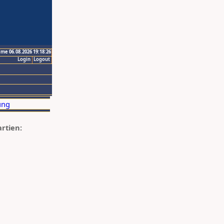
ime 06.08.2026 19:18:26
Login
Logout
artien: