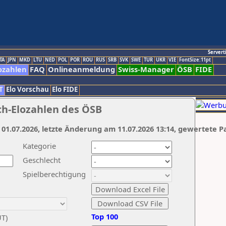
Servert
TA
JPN
MKD
LTU
NED
POL
POR
ROU
RUS
SRB
SVK
SWE
TUR
UKR
VIE
FontSize:11pt
ozahlen
FAQ
Onlineanmeldung
Swiss-Manager
ÖSB
FIDE
T
Elo Vorschau
Elo FIDE
ch-Elozahlen des ÖSB
 01.07.2026, letzte Änderung am 11.07.2026 13:14, gewertete P
Kategorie
Geschlecht
Spielberechtigung
Top 100
UT)