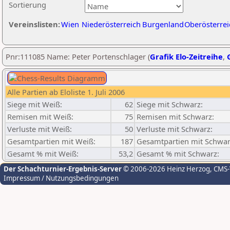
Sortierung
Vereinslisten:
Wien
Niederösterreich
Burgenland
Oberösterrei
Pnr:111085 Name: Peter Portenschlager (
Grafik Elo-Zeitreihe
,
Alle Partien ab Eloliste 1. Juli 2006
Siege mit Weiß:
62
Siege mit Schwarz:
Remisen mit Weiß:
75
Remisen mit Schwarz:
Verluste mit Weiß:
50
Verluste mit Schwarz:
Gesamtpartien mit Weiß:
187
Gesamtpartien mit Schwar
Gesamt % mit Weiß:
53,2
Gesamt % mit Schwarz:
Der Schachturnier-Ergebnis-Server
© 2006-2026 Heinz Herzog
, CMS
Impressum / Nutzungsbedingungen