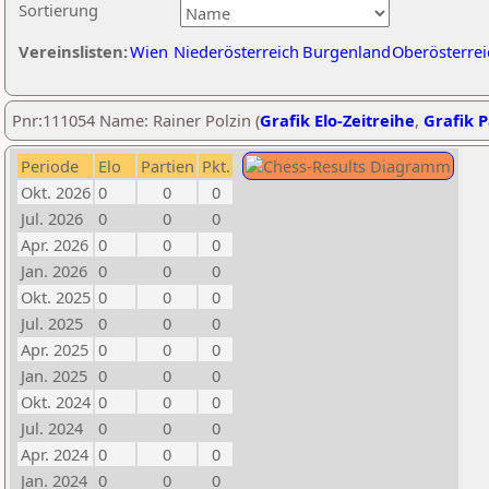
Sortierung
Vereinslisten:
Wien
Niederösterreich
Burgenland
Oberösterrei
Pnr:111054 Name: Rainer Polzin (
Grafik Elo-Zeitreihe
,
Grafik P
Periode
Elo
Partien
Pkt.
Okt. 2026
0
0
0
Jul. 2026
0
0
0
Apr. 2026
0
0
0
Jan. 2026
0
0
0
Okt. 2025
0
0
0
Jul. 2025
0
0
0
Apr. 2025
0
0
0
Jan. 2025
0
0
0
Okt. 2024
0
0
0
Jul. 2024
0
0
0
Apr. 2024
0
0
0
Jan. 2024
0
0
0