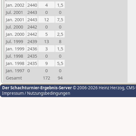
Jan. 2002
2440
4
1,5
Jul. 2001
2443
0
0
Jan. 2001
2443
12
7,5
Jul. 2000
2442
0
0
Jan. 2000
2442
5
2,5
Jul. 1999
2439
13
8
Jan. 1999
2436
3
1,5
Jul. 1998
2435
0
0
Jan. 1998
2435
9
5,5
Jan. 1997
0
0
0
Gesamt
172
94
Der Schachturnier-Ergebnis-Server
© 2006-2026 Heinz Herzog
, CMS
Impressum / Nutzungsbedingungen