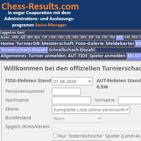
Logged on: Gast
Arabic
ARM
AZE
BIH
BUL
CAT
CHN
CRO
CZE
DEN
ENG
ESP
FAI
FIN
FRA
GER
GRE
INA
I
Home
TurnierDB
Meisterschaft
Foto-Galerie
Meldekartei
El
Turnierschach-Elozahl
Schnellschach-Elozahl
Allgemeines
Turnier anmelden: AUT
FIDE
Spieler anmelden
Elo AU
Willkommen bei den offiziellen Turnierscha
FIDE-Elolisten Stand
AUT-Elolisten Stand
6.936
Personennummer
Nachname
Vorname
Ebene
Bundesland
Spgem./Kreis/Verein
Nur "österreichische" Spieler (Land=A