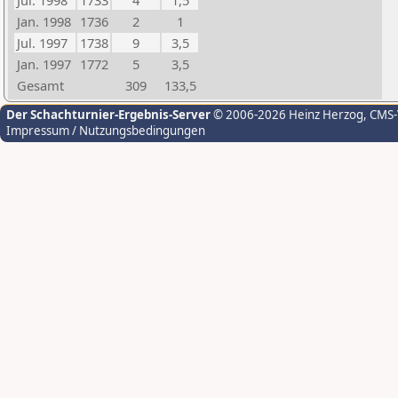
Jul. 1998
1733
4
1,5
Jan. 1998
1736
2
1
Jul. 1997
1738
9
3,5
Jan. 1997
1772
5
3,5
Gesamt
309
133,5
Der Schachturnier-Ergebnis-Server
© 2006-2026 Heinz Herzog
, CMS
Impressum / Nutzungsbedingungen