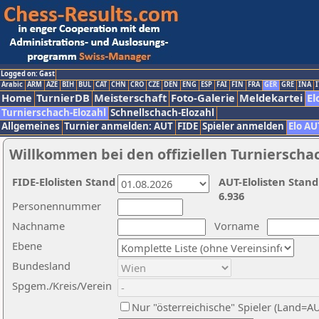
Logged on: Gast
Arabic
ARM
AZE
BIH
BUL
CAT
CHN
CRO
CZE
DEN
ENG
ESP
FAI
FIN
FRA
GER
GRE
INA
I
Home
TurnierDB
Meisterschaft
Foto-Galerie
Meldekartei
El
Turnierschach-Elozahl
Schnellschach-Elozahl
Allgemeines
Turnier anmelden: AUT
FIDE
Spieler anmelden
Elo AU
Willkommen bei den offiziellen Turnierscha
FIDE-Elolisten Stand
AUT-Elolisten Stand
6.936
Personennummer
Nachname
Vorname
Ebene
Bundesland
Spgem./Kreis/Verein
Nur "österreichische" Spieler (Land=A