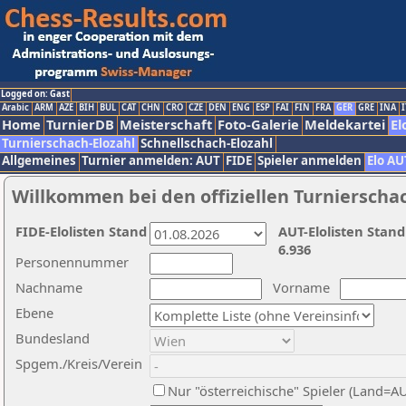
Logged on: Gast
Arabic
ARM
AZE
BIH
BUL
CAT
CHN
CRO
CZE
DEN
ENG
ESP
FAI
FIN
FRA
GER
GRE
INA
I
Home
TurnierDB
Meisterschaft
Foto-Galerie
Meldekartei
El
Turnierschach-Elozahl
Schnellschach-Elozahl
Allgemeines
Turnier anmelden: AUT
FIDE
Spieler anmelden
Elo AU
Willkommen bei den offiziellen Turnierscha
FIDE-Elolisten Stand
AUT-Elolisten Stand
6.936
Personennummer
Nachname
Vorname
Ebene
Bundesland
Spgem./Kreis/Verein
Nur "österreichische" Spieler (Land=A