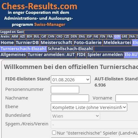
Logged on: Gast
Arabic
ARM
AZE
BIH
BUL
CAT
CHN
CRO
CZE
DEN
ENG
ESP
FAI
FIN
FRA
GER
GRE
INA
I
Home
TurnierDB
Meisterschaft
Foto-Galerie
Meldekartei
El
Turnierschach-Elozahl
Schnellschach-Elozahl
Allgemeines
Turnier anmelden: AUT
FIDE
Spieler anmelden
Elo AU
Willkommen bei den offiziellen Turnierscha
FIDE-Elolisten Stand
AUT-Elolisten Stand
6.936
Personennummer
Nachname
Vorname
Ebene
Bundesland
Spgem./Kreis/Verein
Nur "österreichische" Spieler (Land=A