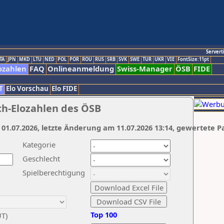
Servert
TA
JPN
MKD
LTU
NED
POL
POR
ROU
RUS
SRB
SVK
SWE
TUR
UKR
VIE
FontSize:11pt
ozahlen
FAQ
Onlineanmeldung
Swiss-Manager
ÖSB
FIDE
T
Elo Vorschau
Elo FIDE
ch-Elozahlen des ÖSB
 01.07.2026, letzte Änderung am 11.07.2026 13:14, gewertete P
Kategorie
Geschlecht
Spielberechtigung
Top 100
UT)