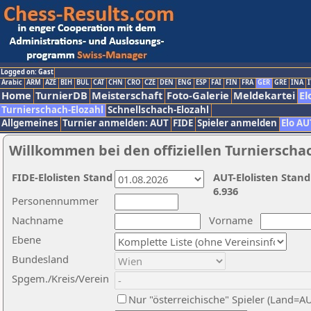
Logged on: Gast
Arabic
ARM
AZE
BIH
BUL
CAT
CHN
CRO
CZE
DEN
ENG
ESP
FAI
FIN
FRA
GER
GRE
INA
I
Home
TurnierDB
Meisterschaft
Foto-Galerie
Meldekartei
El
Turnierschach-Elozahl
Schnellschach-Elozahl
Allgemeines
Turnier anmelden: AUT
FIDE
Spieler anmelden
Elo AU
Willkommen bei den offiziellen Turnierscha
FIDE-Elolisten Stand
AUT-Elolisten Stand
6.936
Personennummer
Nachname
Vorname
Ebene
Bundesland
Spgem./Kreis/Verein
Nur "österreichische" Spieler (Land=A