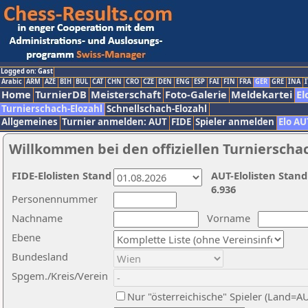
Logged on: Gast
Arabic
ARM
AZE
BIH
BUL
CAT
CHN
CRO
CZE
DEN
ENG
ESP
FAI
FIN
FRA
GER
GRE
INA
I
Home
TurnierDB
Meisterschaft
Foto-Galerie
Meldekartei
El
Turnierschach-Elozahl
Schnellschach-Elozahl
Allgemeines
Turnier anmelden: AUT
FIDE
Spieler anmelden
Elo AU
Willkommen bei den offiziellen Turnierscha
FIDE-Elolisten Stand
AUT-Elolisten Stand
6.936
Personennummer
Nachname
Vorname
Ebene
Bundesland
Spgem./Kreis/Verein
Nur "österreichische" Spieler (Land=A