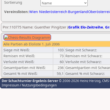
Sortierung
Vereinslisten:
Wien
Niederösterreich
Burgenland
Oberösterrei
Pnr:110775 Name: Guenther Pingitzer (
Grafik Elo-Zeitreihe
,
Gr
Alle Partien ab Eloliste 1. Juli 2006
Siege mit Weiß:
103
Siege mit Schwarz:
Remisen mit Weiß:
73
Remisen mit Schwarz:
Verluste mit Weiß:
60
Verluste mit Schwarz:
Gesamtpartien mit Weiß:
236
Gesamtpartien mit Schwar
Gesamt % mit Weiß:
59,1
Gesamt % mit Schwarz:
Der Schachturnier-Ergebnis-Server
© 2006-2026 Heinz Herzog
, CMS
Impressum / Nutzungsbedingungen