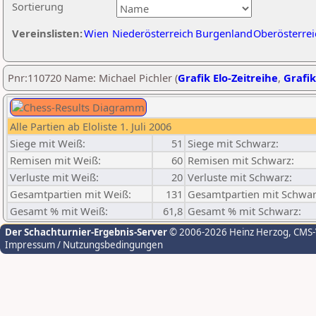
Sortierung
Vereinslisten:
Wien
Niederösterreich
Burgenland
Oberösterrei
Pnr:110720 Name: Michael Pichler (
Grafik Elo-Zeitreihe
,
Grafik
Alle Partien ab Eloliste 1. Juli 2006
Siege mit Weiß:
51
Siege mit Schwarz:
Remisen mit Weiß:
60
Remisen mit Schwarz:
Verluste mit Weiß:
20
Verluste mit Schwarz:
Gesamtpartien mit Weiß:
131
Gesamtpartien mit Schwar
Gesamt % mit Weiß:
61,8
Gesamt % mit Schwarz:
Der Schachturnier-Ergebnis-Server
© 2006-2026 Heinz Herzog
, CMS
Impressum / Nutzungsbedingungen