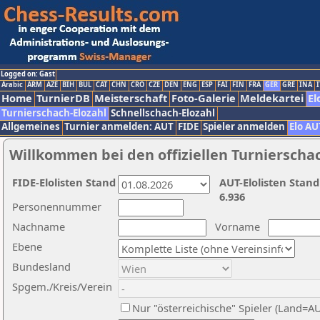
Logged on: Gast
Arabic
ARM
AZE
BIH
BUL
CAT
CHN
CRO
CZE
DEN
ENG
ESP
FAI
FIN
FRA
GER
GRE
INA
I
Home
TurnierDB
Meisterschaft
Foto-Galerie
Meldekartei
El
Turnierschach-Elozahl
Schnellschach-Elozahl
Allgemeines
Turnier anmelden: AUT
FIDE
Spieler anmelden
Elo AU
Willkommen bei den offiziellen Turnierscha
FIDE-Elolisten Stand
AUT-Elolisten Stand
6.936
Personennummer
Nachname
Vorname
Ebene
Bundesland
Spgem./Kreis/Verein
Nur "österreichische" Spieler (Land=A