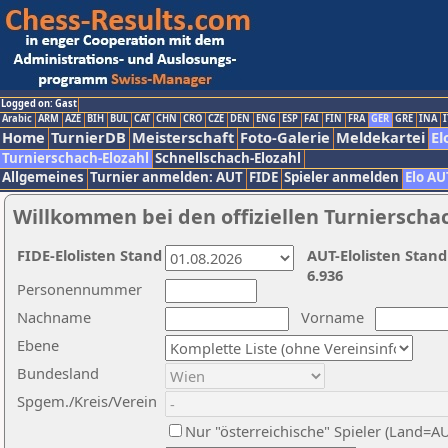
Logged on: Gast
Arabic
ARM
AZE
BIH
BUL
CAT
CHN
CRO
CZE
DEN
ENG
ESP
FAI
FIN
FRA
GER
GRE
INA
I
Home
TurnierDB
Meisterschaft
Foto-Galerie
Meldekartei
El
Turnierschach-Elozahl
Schnellschach-Elozahl
Allgemeines
Turnier anmelden: AUT
FIDE
Spieler anmelden
Elo AU
Willkommen bei den offiziellen Turnierscha
FIDE-Elolisten Stand
AUT-Elolisten Stand
6.936
Personennummer
Nachname
Vorname
Ebene
Bundesland
Spgem./Kreis/Verein
Nur "österreichische" Spieler (Land=A