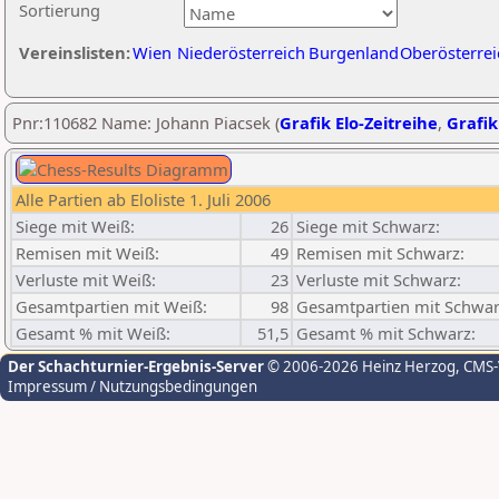
Sortierung
Vereinslisten:
Wien
Niederösterreich
Burgenland
Oberösterrei
Pnr:110682 Name: Johann Piacsek (
Grafik Elo-Zeitreihe
,
Grafik
Alle Partien ab Eloliste 1. Juli 2006
Siege mit Weiß:
26
Siege mit Schwarz:
Remisen mit Weiß:
49
Remisen mit Schwarz:
Verluste mit Weiß:
23
Verluste mit Schwarz:
Gesamtpartien mit Weiß:
98
Gesamtpartien mit Schwar
Gesamt % mit Weiß:
51,5
Gesamt % mit Schwarz:
Der Schachturnier-Ergebnis-Server
© 2006-2026 Heinz Herzog
, CMS
Impressum / Nutzungsbedingungen