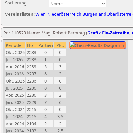
Sortierung
Vereinslisten:
Wien
Niederösterreich
Burgenland
Oberösterrei
Pnr:110523 Name: Mag. Robert Perhinig (
Grafik Elo-Zeitreihe
,
Periode
Elo
Partien
Pkt.
Okt. 2026
2233
0
0
Jul. 2026
2233
1
0
Apr. 2026
2239
5
3
Jan. 2026
2237
6
3
Okt. 2025
2236
0
0
Jul. 2025
2236
0
0
Apr. 2025
2236
3
2
Jan. 2025
2229
7
6
Okt. 2024
2215
0
0
Jul. 2024
2215
4
3,5
Apr. 2024
2194
2
2
Jan. 2024
2183
5
2,5