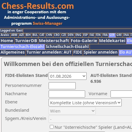
Logged on: Gast
Arabic
ARM
AZE
BIH
BUL
CAT
CHN
CRO
CZE
DEN
ENG
ESP
FAI
FIN
FRA
GER
GRE
INA
I
Home
TurnierDB
Meisterschaft
Foto-Galerie
Meldekartei
El
Turnierschach-Elozahl
Schnellschach-Elozahl
Allgemeines
Turnier anmelden: AUT
FIDE
Spieler anmelden
Elo AU
Willkommen bei den offiziellen Turnierscha
FIDE-Elolisten Stand
AUT-Elolisten Stand
6.936
Personennummer
Nachname
Vorname
Ebene
Bundesland
Spgem./Kreis/Verein
Nur "österreichische" Spieler (Land=A