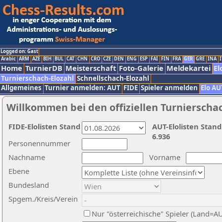
Logged on: Gast
Arabic
ARM
AZE
BIH
BUL
CAT
CHN
CRO
CZE
DEN
ENG
ESP
FAI
FIN
FRA
GER
GRE
INA
I
Home
TurnierDB
Meisterschaft
Foto-Galerie
Meldekartei
El
Turnierschach-Elozahl
Schnellschach-Elozahl
Allgemeines
Turnier anmelden: AUT
FIDE
Spieler anmelden
Elo AU
Willkommen bei den offiziellen Turnierscha
FIDE-Elolisten Stand
AUT-Elolisten Stand
6.936
Personennummer
Nachname
Vorname
Ebene
Bundesland
Spgem./Kreis/Verein
Nur "österreichische" Spieler (Land=A