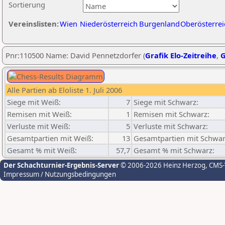
Sortierung
Vereinslisten:
Wien
Niederösterreich
Burgenland
Oberösterrei
Pnr:110500 Name: David Pennetzdorfer (
Grafik Elo-Zeitreihe
,
G
Alle Partien ab Eloliste 1. Juli 2006
Siege mit Weiß:
7
Siege mit Schwarz:
Remisen mit Weiß:
1
Remisen mit Schwarz:
Verluste mit Weiß:
5
Verluste mit Schwarz:
Gesamtpartien mit Weiß:
13
Gesamtpartien mit Schwar
Gesamt % mit Weiß:
57,7
Gesamt % mit Schwarz:
Der Schachturnier-Ergebnis-Server
© 2006-2026 Heinz Herzog
, CMS
Impressum / Nutzungsbedingungen