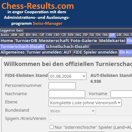
Logged on: Gast
Arabic
ARM
AZE
BIH
BUL
CAT
CHN
CRO
CZE
DEN
ENG
ESP
FAI
FIN
FRA
GER
GRE
INA
I
Home
TurnierDB
Meisterschaft
Foto-Galerie
Meldekartei
El
Turnierschach-Elozahl
Schnellschach-Elozahl
Allgemeines
Turnier anmelden: AUT
FIDE
Spieler anmelden
Elo AU
Willkommen bei den offiziellen Turnierscha
FIDE-Elolisten Stand
AUT-Elolisten Stand
6.936
Personennummer
Nachname
Vorname
Ebene
Bundesland
Spgem./Kreis/Verein
Nur "österreichische" Spieler (Land=A