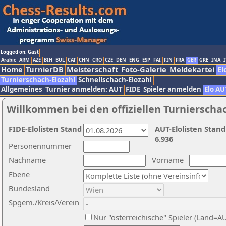
Logged on: Gast
Arabic
ARM
AZE
BIH
BUL
CAT
CHN
CRO
CZE
DEN
ENG
ESP
FAI
FIN
FRA
GER
GRE
INA
I
Home
TurnierDB
Meisterschaft
Foto-Galerie
Meldekartei
El
Turnierschach-Elozahl
Schnellschach-Elozahl
Allgemeines
Turnier anmelden: AUT
FIDE
Spieler anmelden
Elo AU
Willkommen bei den offiziellen Turnierscha
FIDE-Elolisten Stand
AUT-Elolisten Stand
6.936
Personennummer
Nachname
Vorname
Ebene
Bundesland
Spgem./Kreis/Verein
Nur "österreichische" Spieler (Land=A