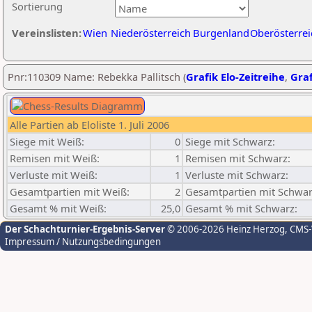
Sortierung
Vereinslisten:
Wien
Niederösterreich
Burgenland
Oberösterrei
Pnr:110309 Name: Rebekka Pallitsch (
Grafik Elo-Zeitreihe
,
Graf
Alle Partien ab Eloliste 1. Juli 2006
Siege mit Weiß:
0
Siege mit Schwarz:
Remisen mit Weiß:
1
Remisen mit Schwarz:
Verluste mit Weiß:
1
Verluste mit Schwarz:
Gesamtpartien mit Weiß:
2
Gesamtpartien mit Schwar
Gesamt % mit Weiß:
25,0
Gesamt % mit Schwarz:
Der Schachturnier-Ergebnis-Server
© 2006-2026 Heinz Herzog
, CMS
Impressum / Nutzungsbedingungen