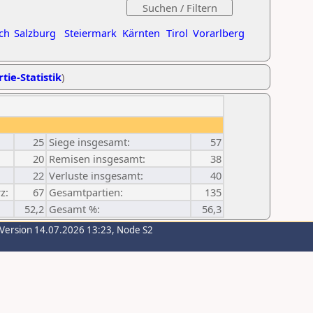
ch
Salzburg
Steiermark
Kärnten
Tirol
Vorarlberg
tie-Statistik
)
25
Siege insgesamt:
57
20
Remisen insgesamt:
38
22
Verluste insgesamt:
40
z:
67
Gesamtpartien:
135
52,2
Gesamt %:
56,3
-Version 14.07.2026 13:23, Node S2