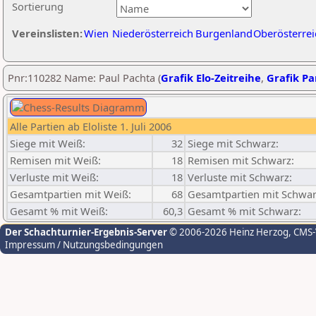
Sortierung
Vereinslisten:
Wien
Niederösterreich
Burgenland
Oberösterrei
Pnr:110282 Name: Paul Pachta (
Grafik Elo-Zeitreihe
,
Grafik Par
Alle Partien ab Eloliste 1. Juli 2006
Siege mit Weiß:
32
Siege mit Schwarz:
Remisen mit Weiß:
18
Remisen mit Schwarz:
Verluste mit Weiß:
18
Verluste mit Schwarz:
Gesamtpartien mit Weiß:
68
Gesamtpartien mit Schwar
Gesamt % mit Weiß:
60,3
Gesamt % mit Schwarz:
Der Schachturnier-Ergebnis-Server
© 2006-2026 Heinz Herzog
, CMS
Impressum / Nutzungsbedingungen