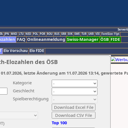
Servert
TA
JPN
MKD
LTU
NED
POL
POR
ROU
RUS
SRB
SVK
SWE
TUR
UKR
VIE
FontSize:11pt
ozahlen
FAQ
Onlineanmeldung
Swiss-Manager
ÖSB
FIDE
T
Elo Vorschau
Elo FIDE
ch-Elozahlen des ÖSB
 01.07.2026, letzte Änderung am 11.07.2026 13:14, gewertete P
Kategorie
Geschlecht
Spielberechtigung
Top 100
UT)