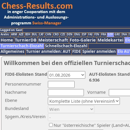
Logged on: Gast
Arabic
ARM
AZE
BIH
BUL
CAT
CHN
CRO
CZE
DEN
ENG
ESP
FAI
FIN
FRA
GER
GRE
INA
I
Home
TurnierDB
Meisterschaft
Foto-Galerie
Meldekartei
El
Turnierschach-Elozahl
Schnellschach-Elozahl
Allgemeines
Turnier anmelden: AUT
FIDE
Spieler anmelden
Elo AU
Willkommen bei den offiziellen Turnierscha
FIDE-Elolisten Stand
AUT-Elolisten Stand
6.936
Personennummer
Nachname
Vorname
Ebene
Bundesland
Spgem./Kreis/Verein
Nur "österreichische" Spieler (Land=A