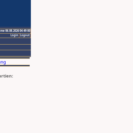
ime 06.08.2026 04:49:00
Login
Logout
artien: