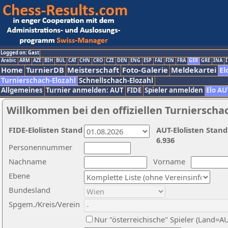
Logged on: Gast
Arabic
ARM
AZE
BIH
BUL
CAT
CHN
CRO
CZE
DEN
ENG
ESP
FAI
FIN
FRA
GER
GRE
INA
I
Home
TurnierDB
Meisterschaft
Foto-Galerie
Meldekartei
El
Turnierschach-Elozahl
Schnellschach-Elozahl
Allgemeines
Turnier anmelden: AUT
FIDE
Spieler anmelden
Elo AU
Willkommen bei den offiziellen Turnierscha
FIDE-Elolisten Stand
AUT-Elolisten Stand
6.936
Personennummer
Nachname
Vorname
Ebene
Bundesland
Spgem./Kreis/Verein
Nur "österreichische" Spieler (Land=A