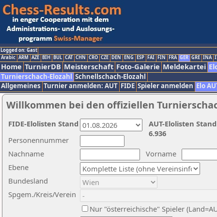
Logged on: Gast
Arabic
ARM
AZE
BIH
BUL
CAT
CHN
CRO
CZE
DEN
ENG
ESP
FAI
FIN
FRA
GER
GRE
INA
I
Home
TurnierDB
Meisterschaft
Foto-Galerie
Meldekartei
El
Turnierschach-Elozahl
Schnellschach-Elozahl
Allgemeines
Turnier anmelden: AUT
FIDE
Spieler anmelden
Elo AU
Willkommen bei den offiziellen Turnierscha
FIDE-Elolisten Stand
AUT-Elolisten Stand
6.936
Personennummer
Nachname
Vorname
Ebene
Bundesland
Spgem./Kreis/Verein
Nur "österreichische" Spieler (Land=A